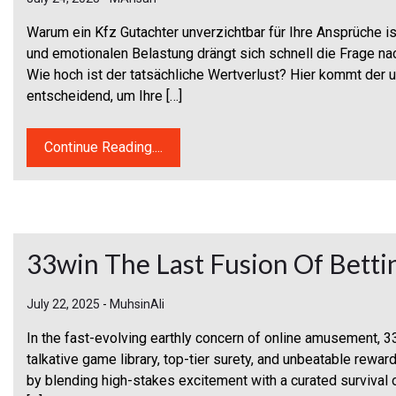
Warum ein Kfz Gutachter unverzichtbar für Ihre Ansprüche is
und emotionalen Belastung drängt sich schnell die Frage na
Wie hoch ist der tatsächliche Wertverlust? Hier kommt der 
entscheidend, um Ihre […]
Continue Reading....
33win The Last Fusion Of Bett
July 22, 2025
-
MuhsinAli
In the fast-evolving earthly concern of online amusement, 
talkative game library, top-tier surety, and unbeatable rewa
by blending high-stakes excitement with a curated survival 