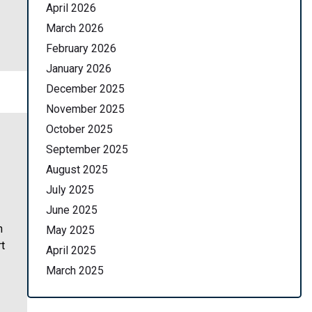
April 2026
March 2026
February 2026
January 2026
December 2025
November 2025
October 2025
September 2025
August 2025
July 2025
June 2025
n
May 2025
t
April 2025
March 2025