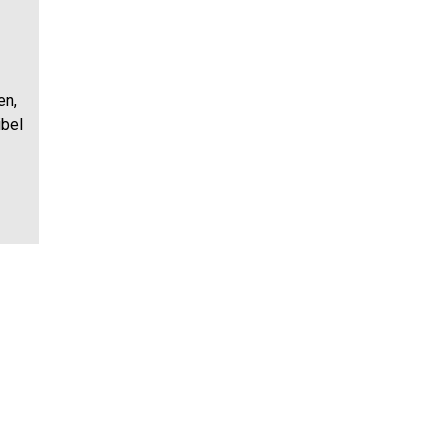
en,
ibel