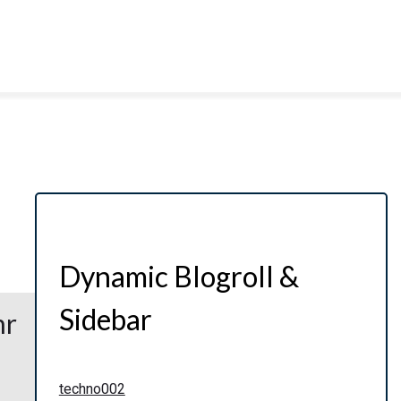
Dynamic Blogroll &
Sidebar
hr
techno002