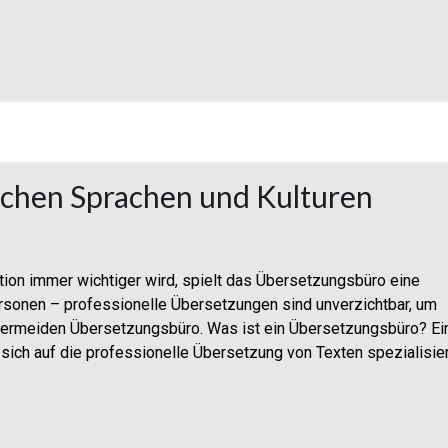
chen Sprachen und Kulturen
kation immer wichtiger wird, spielt das Übersetzungsbüro eine
ersonen – professionelle Übersetzungen sind unverzichtbar, um
vermeiden Übersetzungsbüro. Was ist ein Übersetzungsbüro? Ei
sich auf die professionelle Übersetzung von Texten spezialisier