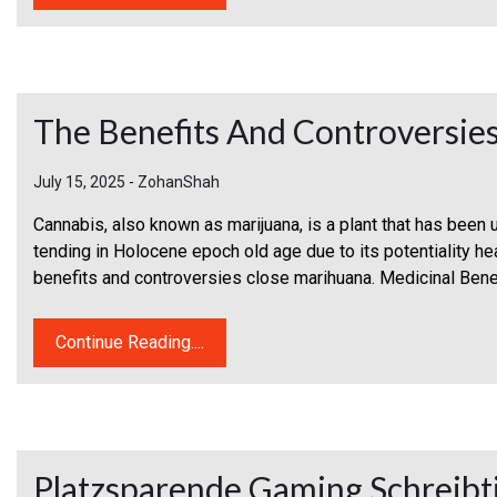
The Benefits And Controversie
July 15, 2025
-
ZohanShah
Cannabis, also known as marijuana, is a plant that has been 
tending in Holocene epoch old age due to its potentiality hea
benefits and controversies close marihuana. Medicinal Bene
Continue Reading....
Platzsparende Gaming Schreibt