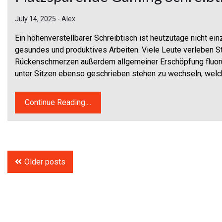
July 14, 2025
-
Alex
Ein höhenverstellbarer Schreibtisch ist heutzutage nicht ei
gesundes und produktives Arbeiten. Viele Leute verleben S
Rückenschmerzen außerdem allgemeiner Erschöpfung fluorühr
unter Sitzen ebenso geschrieben stehen zu wechseln, welche
Continue Reading....
Posts
Older posts
navigation