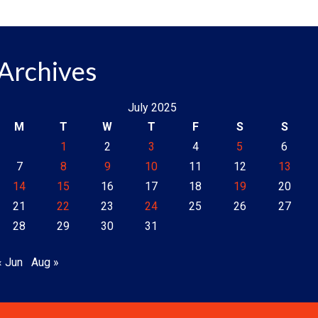
Archives
July 2025
M
T
W
T
F
S
S
1
2
3
4
5
6
7
8
9
10
11
12
13
14
15
16
17
18
19
20
21
22
23
24
25
26
27
28
29
30
31
« Jun
Aug »