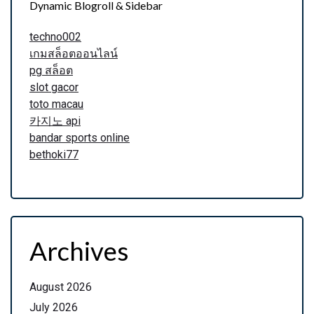
Dynamic Blogroll & Sidebar
techno002
เกมสล็อตออนไลน์
pg สล็อต
slot gacor
toto macau
카지노 api
bandar sports online
bethoki77
Archives
August 2026
July 2026