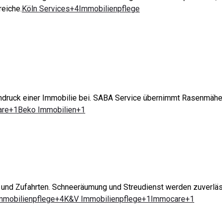
reiche.
Köln Services+4Immobilienpflege
indruck einer Immobilie bei. SABA Service übernimmt Rasenmähe
re+1Beko Immobilien+1
e und Zufahrten. Schneeräumung und Streudienst werden zuverlä
mobilienpflege+4
K&V Immobilienpflege+1Immocare+1