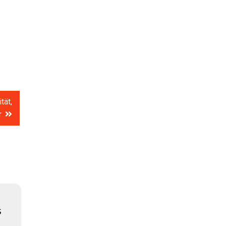
tät,
r
s