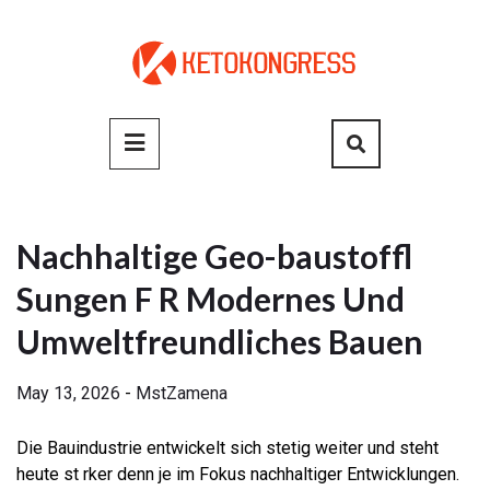
Skip
to
content
Primary
Menu
Nachhaltige Geo-baustoffl
Sungen F R Modernes Und
Umweltfreundliches Bauen
May 13, 2026
-
MstZamena
Die Bauindustrie entwickelt sich stetig weiter und steht
heute st rker denn je im Fokus nachhaltiger Entwicklungen.