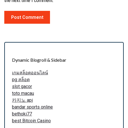
the next time I comment.
Dynamic Blogroll & Sidebar
เกมสล็อตออนไลน์
pg สล็อต
slot gacor
toto macau
카지노 api
bandar sports online
bethoki77
best Bitcoin Casino