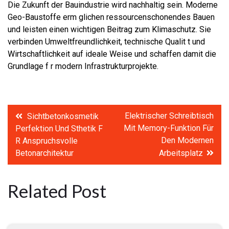
Die Zukunft der Bauindustrie wird nachhaltig sein. Moderne
Geo-Baustoffe erm glichen ressourcenschonendes Bauen
und leisten einen wichtigen Beitrag zum Klimaschutz. Sie
verbinden Umweltfreundlichkeit, technische Qualit t und
Wirtschaftlichkeit auf ideale Weise und schaffen damit die
Grundlage f r modern Infrastrukturprojekte.
Post
Elektrischer Schreibtisch
Sichtbetonkosmetik
Mit Memory-Funktion Für
Perfektion Und Sthetik F
navigation
Den Modernen
R Anspruchsvolle
Betonarchitektur
Arbeitsplatz
Related Post