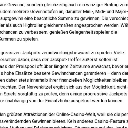
uläre Gewinne, sondern gleichzeitig auch ein winziger Beitrag zu
udem mehrere Gewinnstufen an, darunter Mini-, Midi- und Major-
n Hauptgewinn eine beachtliche Summe zu gewinnen. Die verschi
er als auch Highroller gleichermaßen angesprochen werden. Wä
nnchancen zu verbessern, genießen Gelegenheitsspieler die
 Summen zu spielen.
rogressiven Jackpots verantwortungsbewusst zu spielen. Viele
ersehen dabei, dass der Jackpot-Treffer äußerst selten ist.
ass der Preispool oft über längere Zeiträume anwächst, bevor e
dass hohe Einsätze bessere Gewinnchancen garantieren – denn de
en daher stets innerhalb ihrer finanziellen Möglichkeiten bleiben
trachten. Der Nervenkitzel ergibt sich aus der Möglichkeit, nicht
n Spiels sorgfältig zu prüfen, denn einige progressive Jackpots
ere unabhängig von der Einsatzhöhe ausgelöst werden können.
en größten Attraktionen der Online-Casino-Welt, weil sie die pe
nsverändernden Gewinnen bieten. Kein anderes Casino-Feature z