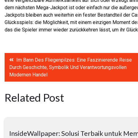
eine vergleichbare Aufmerksamkeit auf sich oder erzeugt ähn
dem nächsten Mega-Jackpot ist oder einfach nur die außerg
Jackpots bleiben auch weiterhin ein fester Bestandteil der C
Glücksspiels: die Möglichkeit, mit einem einzigen Moment de
das die Spieler immer wieder zurückkehren lässt, um ihr Glüc
Post
Im Bann Des Fliegenpilzes: Eine Faszinierende Reise
Durch Geschichte, Symbolik Und Verantwortungsvollen
navigation
Modernen Handel
Related Post
InsideWallpaper: Solusi Terbaik untuk Me