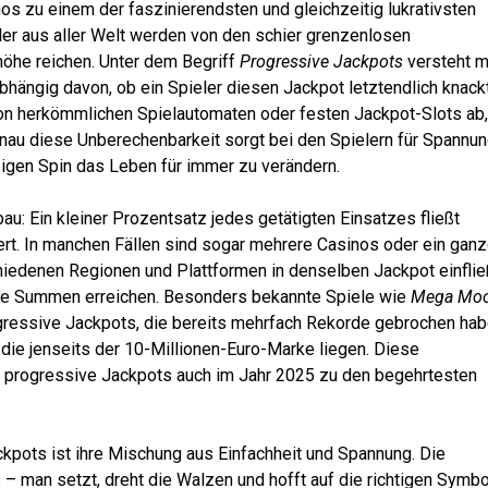
os zu einem der faszinierendsten und gleichzeitig lukrativsten
er aus aller Welt werden von den schier grenzenlosen
höhe reichen. Unter dem Begriff
Progressive Jackpots
versteht 
hängig davon, ob ein Spieler diesen Jackpot letztendlich knack
von herkömmlichen Spielautomaten oder festen Jackpot-Slots ab,
enau diese Unberechenbarkeit sorgt bei den Spielern für Spannun
zigen Spin das Leben für immer zu verändern.
u: Ein kleiner Prozentsatz jedes getätigten Einsatzes fließt
ßert. In manchen Fällen sind sogar mehrere Casinos oder ein gan
iedenen Regionen und Plattformen in denselben Jackpot einflie
che Summen erreichen. Besonders bekannte Spiele wie
Mega Moo
gressive Jackpots, die bereits mehrfach Rekorde gebrochen hab
, die jenseits der 10-Millionen-Euro-Marke liegen. Diese
 progressive Jackpots auch im Jahr 2025 zu den begehrtesten
ckpots ist ihre Mischung aus Einfachheit und Spannung. Die
– man setzt, dreht die Walzen und hofft auf die richtigen Symbo