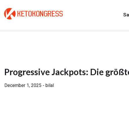
Skip
to
Sa
content
Progressive Jackpots: Die größ
December 1, 2025
-
bilal