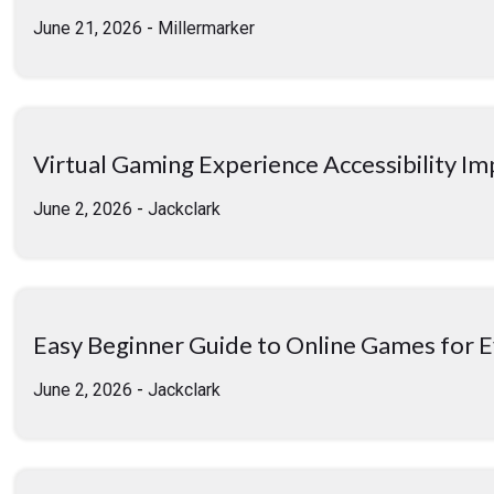
June 21, 2026
-
Millermarker
Virtual Gaming Experience Accessibility Impr
June 2, 2026
-
Jackclark
Easy Beginner Guide to Online Games for 
June 2, 2026
-
Jackclark