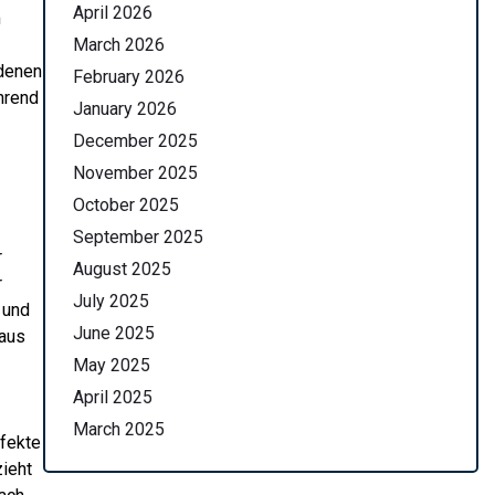
April 2026
m
March 2026
edenen
February 2026
hrend
January 2026
December 2025
November 2025
October 2025
September 2025
r
August 2025
r
July 2025
 und
June 2025
 aus
May 2025
April 2025
March 2025
rfekte
ieht