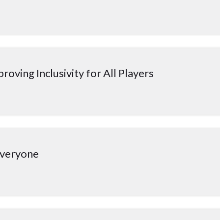
oving Inclusivity for All Players
Everyone