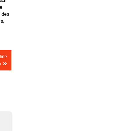
nach
ve
n des
s,
line
s