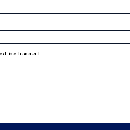
next time I comment.