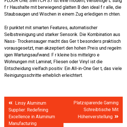
FLOOR ONE SWITCH S7 ist eine modern, vielseitige L sung
f r Haushalte mit berwiegend glatten B den ideal f r alle, die
Staubsaugen und Wischen in einem Zug erledigen m chten.
Er punktet mit smarten Features, automatischer
Selbstreinigung und starker Sensorik. Die Kombination aus
Nass- Trockensauger macht das Ger t besonders praktisch
vorausgesetzt, man akzeptiert den hohen Preis und regelm
igen Wartungsaufwand. F r kleine bis mittelgro e
Wohnungen mit Laminat, Fliesen oder Vinyl ist die
Entscheidung vielfach positiv: Ein All-in-One Ger t, das viele
Reinigungsschritte erheblich erleichtert.
Post
Platzsparende Gaming
Linsy Aluminum
Schreibtische Mit
Supplier: Redefining
navigation
Excellence in Aluminum
Höhenverstellung
Manufacturing