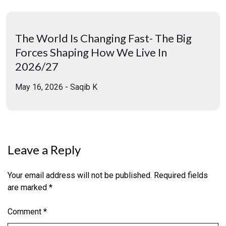
The World Is Changing Fast- The Big
Forces Shaping How We Live In
2026/27
May 16, 2026
-
Saqib K
Leave a Reply
Your email address will not be published.
Required fields
are marked
*
Comment
*