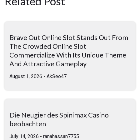
Related Post
Brave Out Online Slot Stands Out From
The Crowded Online Slot
Commercialize With Its Unique Theme
And Attractive Gameplay
August 1, 2026
-
AkSeo47
Die Neugier des Spinimax Casino
beobachten
July 14, 2026
-
ranahassan7755