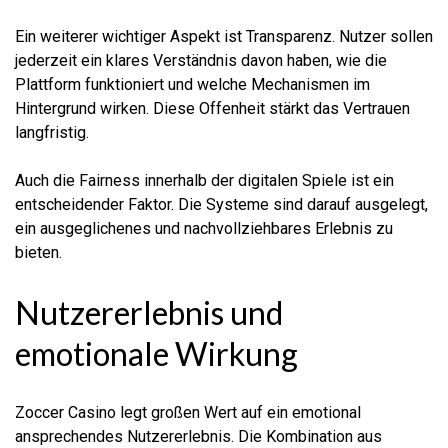
Ein weiterer wichtiger Aspekt ist Transparenz. Nutzer sollen
jederzeit ein klares Verständnis davon haben, wie die
Plattform funktioniert und welche Mechanismen im
Hintergrund wirken. Diese Offenheit stärkt das Vertrauen
langfristig.
Auch die Fairness innerhalb der digitalen Spiele ist ein
entscheidender Faktor. Die Systeme sind darauf ausgelegt,
ein ausgeglichenes und nachvollziehbares Erlebnis zu
bieten.
Nutzererlebnis und
emotionale Wirkung
Zoccer Casino legt großen Wert auf ein emotional
ansprechendes Nutzererlebnis. Die Kombination aus