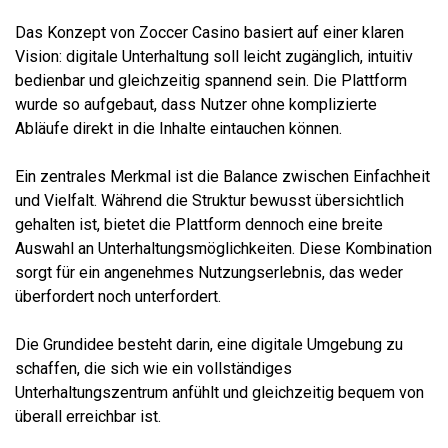
Das Konzept von Zoccer Casino basiert auf einer klaren
Vision: digitale Unterhaltung soll leicht zugänglich, intuitiv
bedienbar und gleichzeitig spannend sein. Die Plattform
wurde so aufgebaut, dass Nutzer ohne komplizierte
Abläufe direkt in die Inhalte eintauchen können.
Ein zentrales Merkmal ist die Balance zwischen Einfachheit
und Vielfalt. Während die Struktur bewusst übersichtlich
gehalten ist, bietet die Plattform dennoch eine breite
Auswahl an Unterhaltungsmöglichkeiten. Diese Kombination
sorgt für ein angenehmes Nutzungserlebnis, das weder
überfordert noch unterfordert.
Die Grundidee besteht darin, eine digitale Umgebung zu
schaffen, die sich wie ein vollständiges
Unterhaltungszentrum anfühlt und gleichzeitig bequem von
überall erreichbar ist.