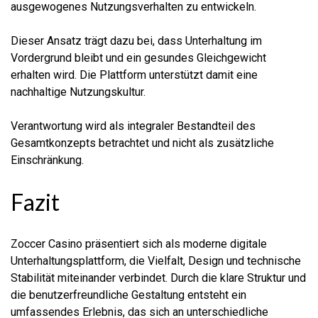
ausgewogenes Nutzungsverhalten zu entwickeln.
Dieser Ansatz trägt dazu bei, dass Unterhaltung im
Vordergrund bleibt und ein gesundes Gleichgewicht
erhalten wird. Die Plattform unterstützt damit eine
nachhaltige Nutzungskultur.
Verantwortung wird als integraler Bestandteil des
Gesamtkonzepts betrachtet und nicht als zusätzliche
Einschränkung.
Fazit
Zoccer Casino präsentiert sich als moderne digitale
Unterhaltungsplattform, die Vielfalt, Design und technische
Stabilität miteinander verbindet. Durch die klare Struktur und
die benutzerfreundliche Gestaltung entsteht ein
umfassendes Erlebnis, das sich an unterschiedliche