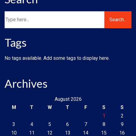
Tags
No tags available. Add some tags to display here.
Archives
August 2026
M
T
W
T
F
S
S
1
2
3
4
5
6
7
8
9
10
11
12
13
14
15
16