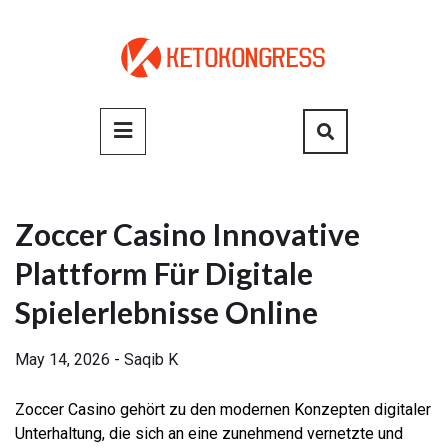
Skip
to
content
Primary
Menu
Zoccer Casino Innovative
Plattform Für Digitale
Spielerlebnisse Online
May 14, 2026
-
Saqib K
Zoccer Casino gehört zu den modernen Konzepten digitaler
Unterhaltung, die sich an eine zunehmend vernetzte und