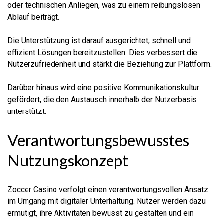
oder technischen Anliegen, was zu einem reibungslosen
Ablauf beiträgt.
Die Unterstützung ist darauf ausgerichtet, schnell und
effizient Lösungen bereitzustellen. Dies verbessert die
Nutzerzufriedenheit und stärkt die Beziehung zur Plattform.
Darüber hinaus wird eine positive Kommunikationskultur
gefördert, die den Austausch innerhalb der Nutzerbasis
unterstützt.
Verantwortungsbewusstes
Nutzungskonzept
Zoccer Casino verfolgt einen verantwortungsvollen Ansatz
im Umgang mit digitaler Unterhaltung. Nutzer werden dazu
ermutigt, ihre Aktivitäten bewusst zu gestalten und ein